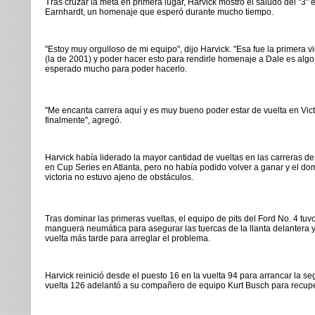
T
ras cruzar la meta en primera lugar, Harvick mostró el saludo del "3"
Earnhardt, un homenaje que esperó durante mucho tiempo.
"Estoy muy orgulloso de mi equipo", dijo Harvick. "Esa fue la primera vi
(la de 2001) y poder hacer esto para rendirle homenaje a Dale es algo
esperado mucho para poder hacerlo.
"Me encanta carrera aquí y es muy bueno poder estar de vuelta en Vic
finalmente", agregó.
Harvick había liderado la mayor cantidad de vueltas en las carreras d
en Cup Series en Atlanta, pero no había podido volver a ganar y el do
victoria no estuvo ajeno de obstáculos.
Tras dominar las primeras vueltas, el equipo de pits del Ford No. 4 tu
manguera neumática para asegurar las tuercas de la llanta delantera y
vuelta más tarde para arreglar el problema.
Harvick reinició desde el puesto 16 en la vuelta 94 para arrancar la s
vuelta 126 adelantó a su compañero de equipo Kurt Busch para recuper