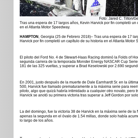
Foto: Jared C. Tilton/Getty Im
Tras una espera de 17 largos años, Kevin Harvick por fin completó un c
en el Atlanta Motor Speedway.
HAMPTON
,
Georgia (25 de Febrero 2018)– Tras una espera de 17 lar
Harvick por fin completó un capítulo de su historia en el Atlanta Motor
El piloto del Ford No. 4 de Stewart-Haas Racing dominó la Folds of Hon
segunda carrera de la temporada Monster Energy NASCAR Cup Series 2
181 de las 325 vueltas, y superar a Brad Keselowski por 2.690 segund
En 2001, justo después de la muerte de Dale Earnhardt Sr. en la últim
500, Harvick fue llamado prematuramente a la máxima serie para reem
piloto, algo que quizá habría intimidado a cualquier otro novato, per
Harvick se anotó su primera victoria tras superar a Jeff Gordon por so
La del domingo, fue la victoria 38 de Harvick en la máxima serie de 
apenas la segunda en el óvalo de
1.54
millas,
donde solo había acumu
lo largo de los años.