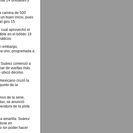
umar 24 unidades y
.
a carrera de 500
 un buen inicio, pues
el giro 15.
 cual aprovechó el
ble en el bólido 19
máticos.
in embargo,
apa uno, programada a
 y Suárez comenzó a
 par de vueltas más
e ubicó décimo.
 mexicano cruzó la
punto de la
os de la serie,
das, se anunció
eratura de la pista
a amarilla. Suárez
ndose en
io sin poder hacer