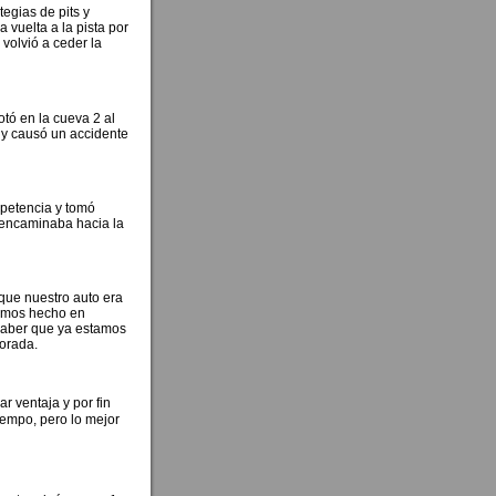
egias de pits y
 vuelta a la pista por
volvió a ceder la
tó en la cueva 2 al
 y causó un accidente
mpetencia y tomó
e encaminaba hacia la
que nuestro auto era
hemos hecho en
 saber que ya estamos
porada.
 ventaja y por fin
iempo, pero lo mejor