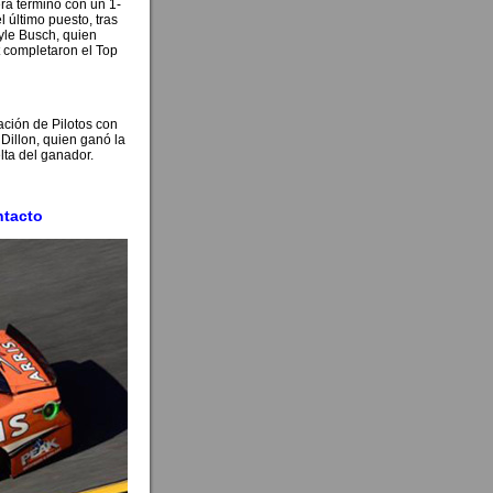
ra terminó con un 1-
l último puesto, tras
Kyle Busch, quien
t completaron el Top
ación de Pilotos con
 Dillon, quien ganó la
lta del ganador.
ntacto