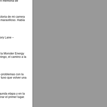
 en memoria de
ctoria de mi carrera
 maravilloso. Había
tory Lane –
e la Monster Energy
mingo, el camino a la
vo problemas con la
 tuvo que volver una
egunda etapa y en la
ar el primer lugar.