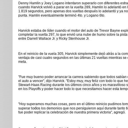
Denny Hamlin y Joey Logano intentaron superarlo con diferentes estrat
cuando Harvick volvió a parar en la vuelta 289, Hamlin lo adelantó en la
1.819 segundos, pero apenas dos vueltas después lo adelantó y ya no 
.
punta. Hamlin eventualmente terminó 4to. y Logano 6to
Harvick estaba de líder cuando el motor del auto de Trevor Bayne explo
completar la vuelta 297, lo que envió una nube de humo sobre la pista
entre Darrell Wallace Jr. y Ricky Stenhouse Jr.
En el reinicio de la vuela 305, Harvick simplemente dejó atrás a la co
ventaja de casi cuatro segundos en las últimas 21 vueltas mientras s
meta.
"Fue muy bueno poder arrancar la carrera sabiendo que todos sabían 
el auto a vencer", dijo Harvick. "
Estoy muy, muy feliz con todo lo que 
Stewart-Haas Racing durante los últimos cinco años y es maravilloso
en los Playoffs y poder hacer todo lo que necesitamos hacer esta tem
"Hoy superamos muchas cosas, pero en el último reinicio pudimos tomar
todos
superar
los demonios que nos persiguieron aquí durante tanto t
fue poder replicar la celebración de nuestra primera victoria", agregó.