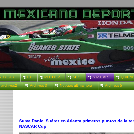
INDYCAR
F1
MOTOGP
SBK
NASCAR
QUIEN
archivos2
Archivos 3
Noticias ultima hora
Archivos 5
Suma Daniel Suárez en Atlanta primeros puntos de la t
NASCAR Cup