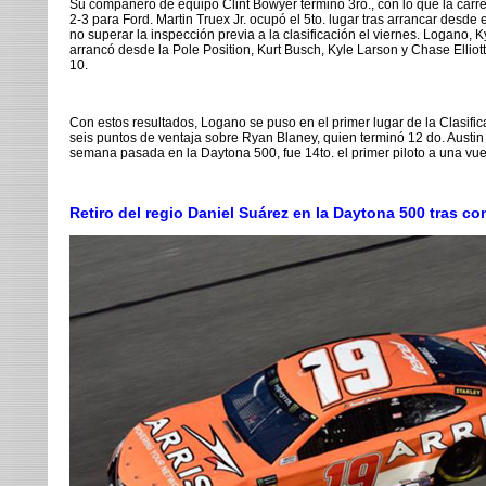
Su compañero de equipo Clint Bowyer terminó 3ro., con lo que la carre
2-3 para Ford. Martin Truex Jr.
ocupó el 5to. lugar tras arrancar desde e
no superar la inspección previa a la clasificación el viernes. Logano, 
arrancó desde la Pole Position, Kurt Busch, Kyle Larson y Chase Elliot
10.
Con estos resultados, Logano se puso en el primer lugar de la Clasific
seis puntos de ventaja
sobre Ryan Blaney,
quien terminó 12 do. Austin
semana pasada en la Daytona 500, fue 14to. el primer piloto a una vue
Retiro del regio Daniel Suárez en la Daytona 500 tras co