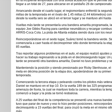
en la incipiente temporada con una sólida actuación que le permite s
llegar a un total de 27, para ubicarse en el peldaño 26 de campeonato
Arrancando desde el cuarto lugar, el regiomontano enfrentó la segund
millas de la temporada en el óvalo de 1.45 millas (2.44 kilómetros) con
desde la vuelta seis se ubicó en el tercer lugar y se mantuvo ahí hasta 
Vueltas más tarde se presentaría una bandera amarilla programada, la
equipo Joe Gibbs Racing para cambiar neumáticos y recargar combusti
ARRIS-Coca Cola. La pista de Atlanta estaba siendo dura con los neu
Reincorporándose en el sexto lugar, Suárez tomó la bandera verde. S
comenzaría a caer hasta el decimoprimer sitio donde terminaría la et
85 vueltas.
Tras reportar algunos problemas en el auto, el equipo realizó ajustes
hacer su trabajo regresando a la pista en el decimosegundo lugar. Un
tarde se presentó otra bandera amarilla; Daniel no tuvo problemas y s
Manteniendo la posición y siendo presionado por Ricky Stenhouse, el
meta en décima posición de la etapa dos, apoderándose de su primer 
temporada.
Comenzando la tercera etapa y peleando contra los pilotos más veteran
Daniel se mantuvo en el top-10. En la vuelta 189 de las 325 programa
amenaza de lluvia, la cual se mantuvo toda la carrera, mientras la temp
comenzó a bajar y la pista se tornó resbalosa.
A 25 vueltas del final de la competencia se presentó una nueva bander
tuvo que parar de nuevo y eso lo hizo perder posiciones. reincorporá
decimoquinto a 15 vueltas del final. para cruzó la meta en el mismo sit
más.