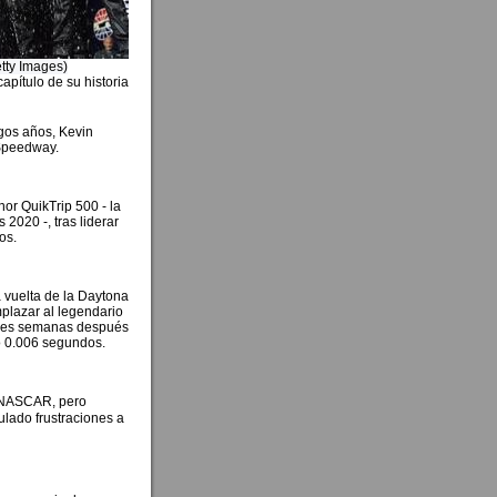
ages)
apítulo de su historia
gos años, Kevin
 Speedway.
or QuikTrip 500 - la
020 -, tras liderar
os.
a vuelta de la Daytona
plazar al legendario
o tres semanas después
lo 0.006 segundos.
la NASCAR, pero
lado frustraciones a