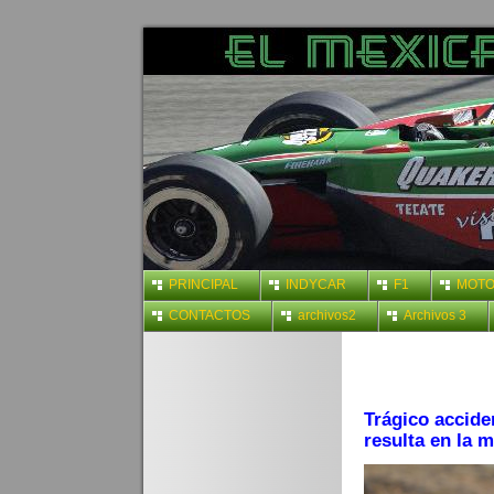
PRINCIPAL
INDYCAR
F1
MOT
CONTACTOS
archivos2
Archivos 3
Trágico accid
resulta en la 