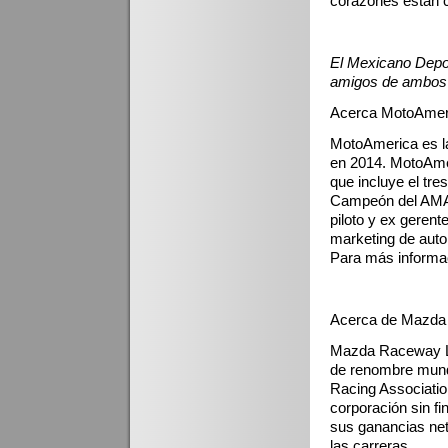
corazones están c
El Mexicano Depor
amigos de ambos c
Acerca MotoAmer
MotoAmerica es la
en 2014. MotoAme
que incluye el tr
Campeón del AMA 
piloto y ex geren
marketing de auto
Para más informa
Acerca de Mazda
Mazda Raceway La
de renombre mundi
Racing Associati
corporación sin 
sus ganancias net
las carreras