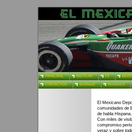
PRINCIPAL
INDYCAR
F1
MOT
CONTACTOS
archivos2
Archivos 3
El Mexicano Depor
comunidades de Ba
de habla Hispana.
Con miles de visi
compromiso period
veraz y sobre todo